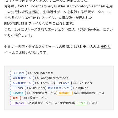
セミナーの内容やタイムスケジュールが決定しました。
今年は、CAS IP Finder の Query Builder や Exploratory Search (AI を用
いた先行技術調査機能)、生物活性データを収録する新規データベース
である CASBIOACTIVITY ファイル、大幅な強化が行われた
REAXYSFILEBIB ファイルなどをご紹介します。
また、5 月にリリースされたエージェント型 AI 「CAS Newton」につい
てもご紹介します。
セミナー内容・タイムスケジュールの確認およびお申し込みは
申込サ
イト
よりお願いいたします。
CAS SciFinder 関連
SciFinder
CAS Analytical Methods
分析検索ツール
CAS Formulus
CAS BioFinder
配合検索ツール
BioFinder
CAS IP Finder
FIZ PatMon
IP Finder
特許モニタリング
CAS 登録番号サービス
JAICI 機械翻訳サービス
CAS登録
機械翻訳
JAICI 辞書サービス
辞書
結晶構造データベース・化合物辞典
その他
Database
Other