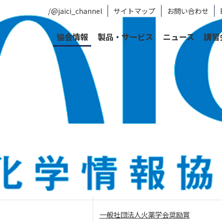
/@jaici_channel
サイトマップ
お問い合わせ
協会情報
製品・サービス
ニュース
講習
JAICI賞対象賞
一般社団法人火薬学会奨励賞
一般社団法人火薬学会奨励賞