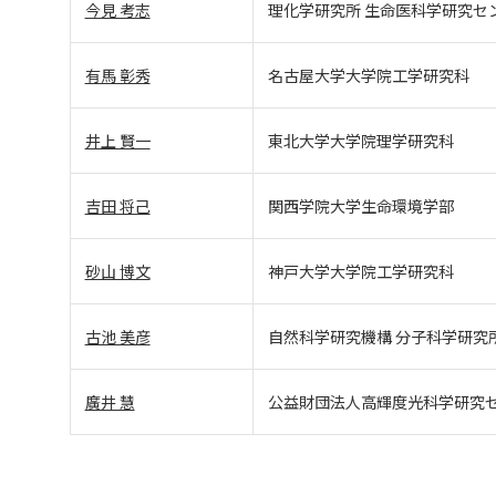
今見 考志
理化学研究所 生命医科学研究セ
有馬 彰秀
名古屋大学大学院工学研究科
井上 賢一
東北大学大学院理学研究科
吉田 将己
関西学院大学生命環境学部
砂山 博文
神戸大学大学院工学研究科
古池 美彦
自然科学研究機構 分子科学研究
廣井 慧
公益財団法人高輝度光科学研究