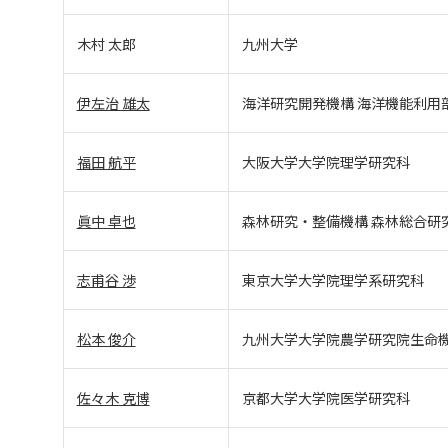
木村 太郎
九州大学
伊左治 雄太
海洋研究開発機構 海洋機能利用
福田 航平
大阪大学大学院理学研究科
眞中 卓也
森林研究・整備機構 森林総合研
志甫谷 渉
東京大学大学院理学系研究科
松本 俊介
九州大学大学院農学研究院生命
佐々木 克博
京都大学大学院医学研究科