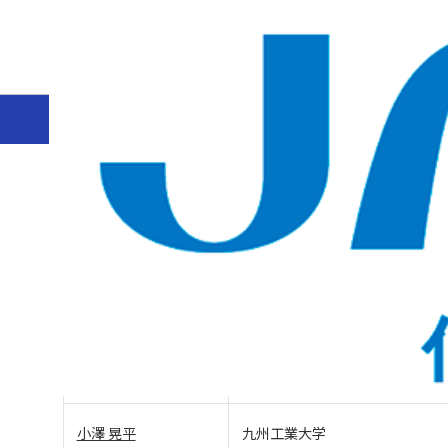
ホーム
協会情報
JAICI賞
2022年
2022年
氏名（敬称略）
所属
西 雅俊
熊本高等専門学校
小澤 晃平
九州工業大学