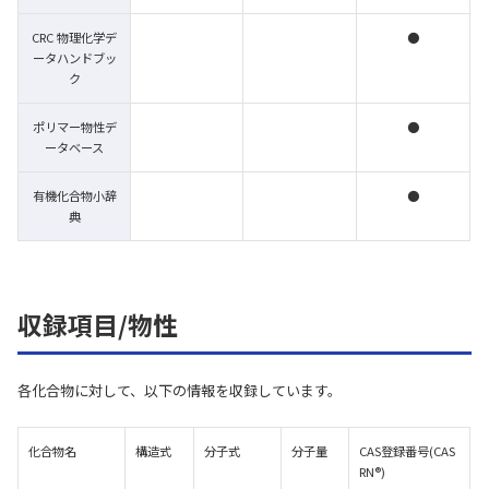
CRC 物理化学デ
●
ータハンドブッ
ク
ポリマー物性デ
●
ータベース
有機化合物小辞
●
典
収録項目/物性
各化合物に対して、以下の情報を収録しています。
化合物名
構造式
分子式
分子量
CAS登録番号(CAS
RN®)