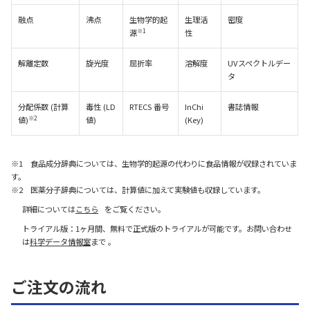
融点
沸点
生物学的起
生理活
密度
※1
源
性
解離定数
旋光度
屈折率
溶解度
UVスペクトルデー
タ
分配係数 (計算
毒性 (LD
RTECS 番号
InChi
書誌情報
※2
値)
値)
(Key)
※1 食品成分辞典については、生物学的起源の代わりに食品情報が収録されていま
す。
※2 医薬分子辞典については、計算値に加えて実験値も収録しています。
詳細については
こちら
をご覧ください。
トライアル版：1ヶ月間、無料で正式版のトライアルが可能です。お問い合わせ
は
科学データ情報室
まで 。
ご注文の流れ