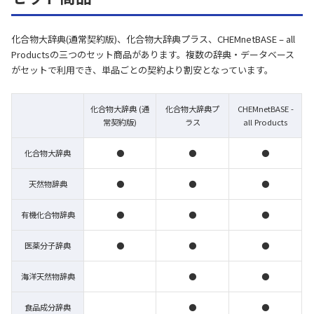
化合物大辞典(通常契約版)、化合物大辞典プラス、CHEMnetBASE – all
Productsの三つのセット商品があります。複数の辞典・データベース
がセットで利用でき、単品ごとの契約より割安となっています。
化合物大辞典 (通
化合物大辞典プ
CHEMnetBASE -
常契約版)
ラス
all Products
化合物大辞典
●
●
●
天然物辞典
●
●
●
有機化合物辞典
●
●
●
医薬分子辞典
●
●
●
海洋天然物辞典
●
●
食品成分辞典
●
●