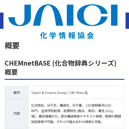
ホーム
結晶構造データベース・化合物辞典
オンライン辞典
CHEMnetBASE
概
要
概要
CHEMnetBASE (化合物辞典シリーズ)
概要
製作
Taylor & Francis Group / CRC Press 社
化合物名、分子式、構造式、分子量、 CAS登録番号(CAS
RN®)、生物学的起源、各種物性 (融点、沸点)、毒性 (LD
50
内容
値)、書誌情報ほか。部分構造検索やテキスト検索、数値の範囲
指定検索が可能。それらの組み合わせ検索も可能。