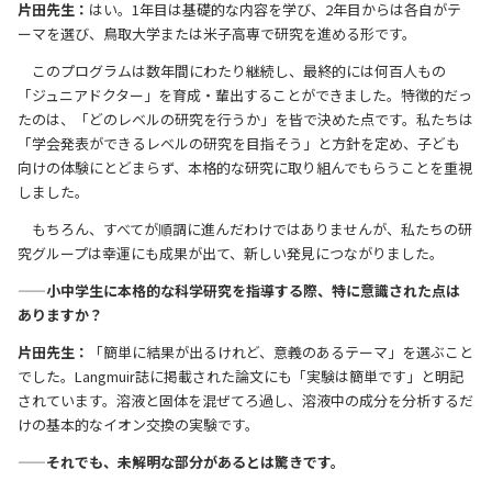
片田先生：
はい。1年目は基礎的な内容を学び、2年目からは各自がテ
ーマを選び、鳥取大学または米子高専で研究を進める形です。
このプログラムは数年間にわたり継続し、最終的には何百人もの
「ジュニアドクター」を育成・輩出することができました。特徴的だっ
たのは、「どのレベルの研究を行うか」を皆で決めた点です。私たちは
「学会発表ができるレベルの研究を目指そう」と方針を定め、子ども
向けの体験にとどまらず、本格的な研究に取り組んでもらうことを重視
しました。
もちろん、すべてが順調に進んだわけではありませんが、私たちの研
究グループは幸運にも成果が出て、新しい発見につながりました。
——小中学生に本格的な科学研究を指導する際、特に意識された点は
ありますか？
片田先生：
「簡単に結果が出るけれど、意義のあるテーマ」を選ぶこと
でした。Langmuir誌に掲載された論文にも「実験は簡単です」と明記
されています。溶液と固体を混ぜてろ過し、溶液中の成分を分析するだ
けの基本的なイオン交換の実験です。
——それでも、未解明な部分があるとは驚きです。