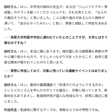
田村さん：
はい。中学校の理科の先生が、ある日「ジュニアドクター育
成塾」のチラシを配ってくださったんです。それを見たとき、「なんだ
か面白そうだな」と思いました。こんな取り組みがあるんだと興味が
湧いて、「自分もやってみたい」と思い、家族と相談して参加を決めま
した。
——鳥取大学附属中学校に通われていたとのことですが、大学とはすぐ
隣なのですね？
田村さん：
はい、本当に隣にあります。理科室にある顕微鏡も鳥取大学
から譲り受けたもので、そうしたつながりがあったからこそ、自然と密
接な関係が築かれていたのだと思います。
——実際に参加してみて、印象に残っている講義やイベントはありまし
たか？
田村さん：
はい。最初の基礎講座で「砂漠がどのようにできるのか」
というメカニズムを学んだのがとても面白く、印象に残っています。鳥
取砂丘もありますし、乾燥地研究が盛んな地域なので、非常に身近に感
じました。
片田先生：
乾燥地に関するテーマは、鳥取ならではの特色ですね。