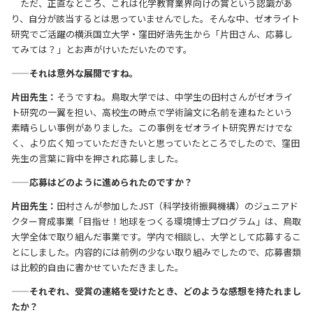
ただ、正直なところ、これは化学教育業界向けの賞という認識があ
り、自分が該当するとは思っていませんでした。そんな中、ゼオライト
研究でご活躍の横浜国立大学・窪田好浩先生から「片田さん、応募し
てみては？」とお声がけいただいたのです。
——それは意外な展開ですね。
片田先生：
そうですね。鳥取大学では、中学生の田村さんがゼオライ
ト研究の一翼を担い、高校生の時点で学術論文に名前を連ねたという
素晴らしい事例がありました。この事例をゼオライト研究界だけでな
く、より広く知っていただきたいと思っていたところでしたので、窪田
先生の言葉に背中を押され応募しました。
——応募はどのように進められたのですか？
片田先生：
田村さんが参加したJST（科学技術振興機構）のジュニアド
クター育成事業「目指せ！地球をつくる環境博士プログラム」は、鳥取
大学全体で取り組んだ事業です。学内で相談し、大学として応募するこ
とにしました。内容的には前例の少ない取り組みでしたので、応募書類
は比較的自由に書かせていただきました。
——それぞれ、受賞の連絡を受けたとき、どのような感想を持たれまし
たか？