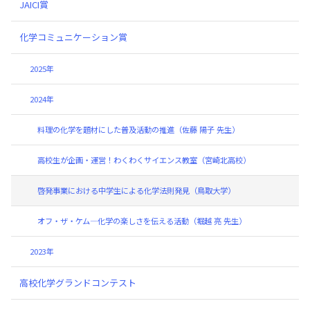
JAICI賞
化学コミュニケーション賞
2025年
2024年
料理の化学を題材にした普及活動の推進（佐藤 陽子 先生）
高校生が企画・運営！わくわくサイエンス教室（宮崎北高校）
啓発事業における中学生による化学法則発見（鳥取大学）
オフ・ザ・ケム―化学の楽しさを伝える活動（堀越 亮 先生）
2023年
高校化学グランドコンテスト