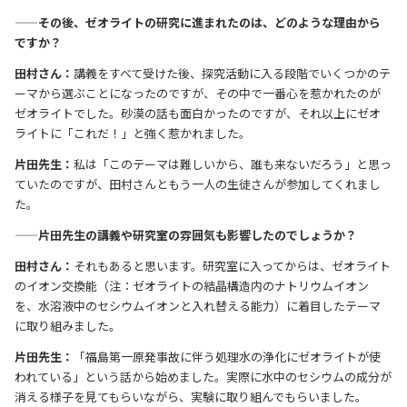
——その後、ゼオライトの研究に進まれたのは、どのような理由から
ですか？
田村さん：
講義をすべて受けた後、探究活動に入る段階でいくつかのテ
ーマから選ぶことになったのですが、その中で一番心を惹かれたのが
ゼオライトでした。砂漠の話も面白かったのですが、それ以上にゼオ
ライトに「これだ！」と強く惹かれました。
片田先生：
私は「このテーマは難しいから、誰も来ないだろう」と思っ
ていたのですが、田村さんともう一人の生徒さんが参加してくれまし
た。
——片田先生の講義や研究室の雰囲気も影響したのでしょうか？
田村さん：
それもあると思います。研究室に入ってからは、ゼオライト
のイオン交換能（注：ゼオライトの結晶構造内のナトリウムイオン
を、水溶液中のセシウムイオンと入れ替える能力）に着目したテーマ
に取り組みました。
片田先生：
「福島第一原発事故に伴う処理水の浄化にゼオライトが使
われている」という話から始めました。実際に水中のセシウムの成分が
消える様子を見てもらいながら、実験に取り組んでもらいました。