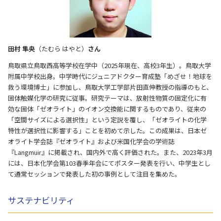
田村 隼央
（たむら はやと）
さん
鳥取県立鳥取西高等学校在学中（2025年現在、高校3年生）。鳥取大学
附属中学校出身。中学時代にジュニアドクター育成塾「めざせ！地球を
救う環境博士」に参加し、鳥取大学工学部片田直伸教授の指導のもと、
固体触媒化学の研究に従事。研究テーマは、放射性物質の固定化に有
効な固体「ゼオライト」のイオン交換能に関するものであり、従来の
「空間サイズによる選択性」という定説を覆し、「ゼオライトの化学
特性が選択性に影響する」ことを初めて示した。この成果は、日本ゼ
オライト学会誌『ゼオライト』および米国化学会の学術誌
『Langmuir』に掲載され、国内外で高く評価された。また、2023年3月
には、日本化学会第103春季年会にてポスター発表を行い、中学生とし
て通常セッションで発表した初の事例として注目を集めた。
サステナビリティ