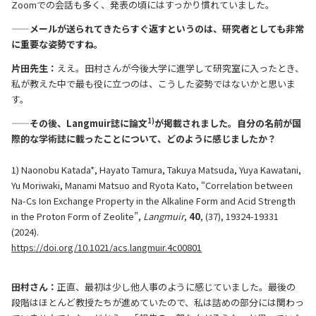
Zoomでの会話も多く、発表の頃にはすっかり慣れていました。
——メールが送られてきたらすぐ返すというのは、研究者としても非常
に重要な姿勢ですね。
片田先生：
ええ。田村さんが今後大学に進学して研究室に入ったとき、
私が教えた中で最も役に立つのは、こうした姿勢ではないかと思いま
す。
1)
——その後、Langmuir誌に論文
が掲載されました。自分の名前が国
際的な学術誌に載ったことについて、どのように感じましたか？
1) Naonobu Katada*, Hayato Tamura, Takuya Matsuda, Yuya Kawatani,
Yu Moriwaki, Manami Matsuo and Ryota Kato, “Correlation between
Na-Cs Ion Exchange Property in the Alkaline Form and Acid Strength
in the Proton Form of Zeolite”,
Langmuir
,
40
, (37), 19324-19331
(2024).
https://doi.org/10.1021/acs.langmuir.4c00801
田村さん：
正直、最初は少し他人事のように感じていました。最後の
段階はほとんど教授たちが進めていたので、私は詰めの部分には関わっ