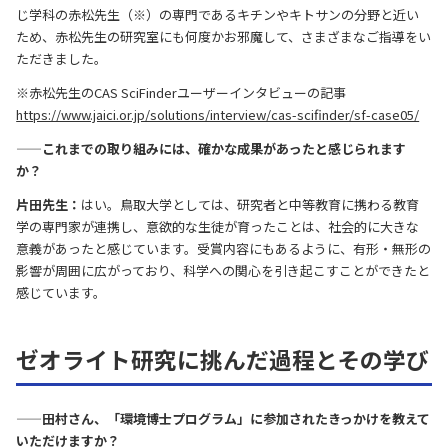
じ学科の赤松先生（※）の専門であるキチンやキトサンの分野と近い
ため、赤松先生の研究室にも何度かお邪魔して、さまざまなご指導をい
ただきました。
※赤松先生のCAS SciFinderユーザーインタビューの記事
https://www.jaici.or.jp/solutions/interview/cas-scifinder/sf-case05/
——これまでの取り組みには、確かな成果があったと感じられます
か？
片田先生：
はい。鳥取大学としては、研究者と中等教育に携わる教育
学の専門家が連携し、意欲的な生徒が育ったことは、社会的に大きな
意義があったと感じています。受賞内容にもあるように、有形・無形の
影響が周囲に広がっており、科学への関心を引き起こすことができたと
感じています。
ゼオライト研究に挑んだ過程とその学び
——田村さん、「環境博士プログラム」に参加されたきっかけを教えて
いただけますか？