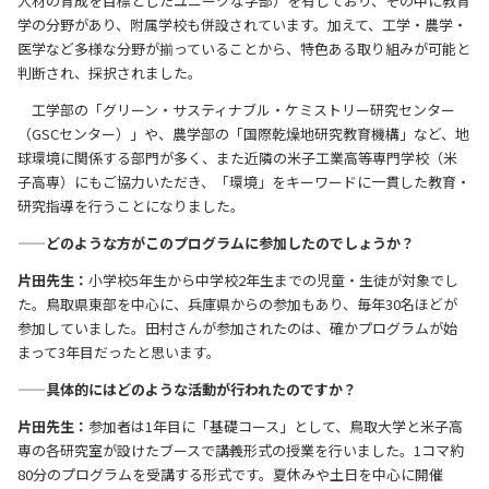
人材の育成を目標としたユニークな学部）を有しており、その中に教育
学の分野があり、附属学校も併設されています。加えて、工学・農学・
医学など多様な分野が揃っていることから、特色ある取り組みが可能と
判断され、採択されました。
工学部の「グリーン・サスティナブル・ケミストリー研究センター
（GSCセンター）」や、農学部の「国際乾燥地研究教育機構」など、地
球環境に関係する部門が多く、また近隣の米子工業高等専門学校（米
子高専）にもご協力いただき、「環境」をキーワードに一貫した教育・
研究指導を行うことになりました。
——どのような方がこのプログラムに参加したのでしょうか？
片田先生：
小学校5年生から中学校2年生までの児童・生徒が対象でし
た。鳥取県東部を中心に、兵庫県からの参加もあり、毎年30名ほどが
参加していました。田村さんが参加されたのは、確かプログラムが始
まって3年目だったと思います。
——具体的にはどのような活動が行われたのですか？
片田先生：
参加者は1年目に「基礎コース」として、鳥取大学と米子高
専の各研究室が設けたブースで講義形式の授業を行いました。1コマ約
80分のプログラムを受講する形式です。夏休みや土日を中心に開催