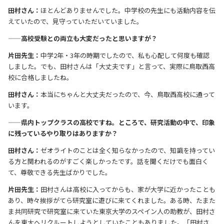
田村さん：
ほとんどありませんでした。中学校の先生にも活動内容を伝
えていたので、見守っていただいていました。
——高校受験との両立も大変だったと思いますが？
片田先生：
中学2年・3年の時期でしたので、私も心配して何度も確認
しました。でも、田村さんは「大丈夫です」と言って、実際に鳥取西高
校に合格しましたね。
田村さん：
本当にちゃんと大丈夫だったので、今、鳥取西高校に通って
います。
——県内トップクラスの高校ですね。ところで、研究活動の中で、印象
に残っているやり取りはありますか？
田村さん：
ゼオライトのことは全く知らなかったので、知識を持ってい
る方と関われるのがすごく楽しかったです。話を聞くだけでも面白く
て、尊敬できる先生ばかりでした。
片田先生：
田村さんは高校に入ってからも、家が大学に近かったことも
あり、時々挨拶がてら研究室に遊びに来てくれました。ある時、たまた
ま共同研究で研究室に来ていた東京大学のスペイン人の助教が、田村さ
んを東大へリクルートしようとしていたこともありました。「田村さ