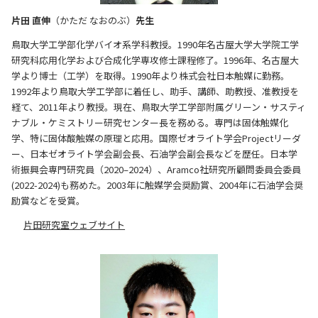
片田 直伸
（かただ なおのぶ）
先生
鳥取大学工学部化学バイオ系学科教授。1990年名古屋大学大学院工学
研究科応用化学および合成化学専攻修士課程修了。1996年、名古屋大
学より博士（工学）を取得。1990年より株式会社日本触媒に勤務。
1992年より鳥取大学工学部に着任し、助手、講師、助教授、准教授を
経て、2011年より教授。現在、鳥取大学工学部附属グリーン・サスティ
ナブル・ケミストリー研究センター長を務める。専門は固体触媒化
学、特に固体酸触媒の原理と応用。国際ゼオライト学会Projectリーダ
ー、日本ゼオライト学会副会長、石油学会副会長などを歴任。日本学
術振興会専門研究員（2020–2024）、Aramco社研究所顧問委員会委員
(2022-2024)も務めた。2003年に触媒学会奨励賞、2004年に石油学会奨
励賞などを受賞。
片田研究室ウェブサイト