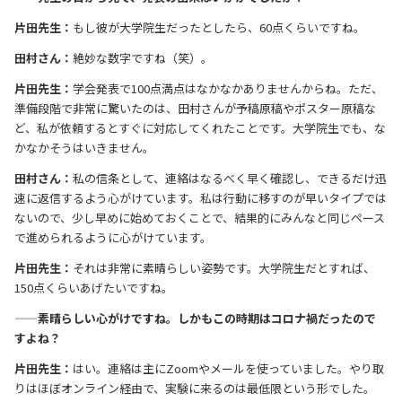
片田先生：
もし彼が大学院生だったとしたら、60点くらいですね。
田村さん：
絶妙な数字ですね（笑）。
片田先生：
学会発表で100点満点はなかなかありませんからね。ただ、
準備段階で非常に驚いたのは、田村さんが予稿原稿やポスター原稿な
ど、私が依頼するとすぐに対応してくれたことです。大学院生でも、な
かなかそうはいきません。
田村さん：
私の信条として、連絡はなるべく早く確認し、できるだけ迅
速に返信するよう心がけています。私は行動に移すのが早いタイプでは
ないので、少し早めに始めておくことで、結果的にみんなと同じペース
で進められるように心がけています。
片田先生：
それは非常に素晴らしい姿勢です。大学院生だとすれば、
150点くらいあげたいですね。
——素晴らしい心がけですね。しかもこの時期はコロナ禍だったので
すよね？
片田先生：
はい。連絡は主にZoomやメールを使っていました。やり取
りはほぼオンライン経由で、実験に来るのは最低限という形でした。