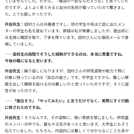
ていませんでした。だから、「報告の一部なんだろうな」と思っていた
のですが、よくよく見てみると自分の名前が載っていたので驚きまし
た。とても嬉しかったです。
片田先生：
田村さんは共著者ですし、他の学生や先ほど話に出たメン
ターの学生も名を連ねています。原稿は私が執筆しましたが、提出前に
は全員に確認を取り、了承を得ています。田村さんにも毎回メールで連
絡していました。
——高校生の段階でそうした経験ができるのは、本当に貴重ですね。
今後の糧になると思います。
片田先生：
繰り返しになりますが、田村さんの研究姿勢や能力で特に
印象に残っているのは「反応の速さ」です。中学生ですから、難しい課
題を出して期限を設けるのは難しいかと思っていたのですが、すぐに返
答があったのです。
——「面白そう」「やってみたい」と言うだけでなく、実際にすぐ行動
に移されたのですね。
片田先生：
そうなんです。その姿勢に、強い意欲を感じました。研究室
のメンバーの中でも、最もやる気があったと思います。大学生にもそう
伝えていました。もちろん、内容的には難しくて分からないことも多か