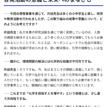
——今回の啓発事業を通じて、片田先生は多くの小中学生と接し、研究
や教育活動を行われましたが、この取り組みの成果や意義について、ど
のようにお考えですか？
片田先生：
私が本業の研究活動を通じて強く実感しているのは、人類
の課題を解決するためには、より多くの人に化学を理解してもらう必要
があるということです。たとえば、カーボンニュートラル社会の実現に
は、相当な知識が求められます。良い解決策は、化学の理解なしには生
まれません。
——確かに、環境問題の解決には化学的な知識が不可欠ですね。
片田先生：
そうですね。今、私はまさにその課題に直面しており、強く
感じています。化学で生計を立てる人、つまり化学系の企業に就職する
人だけでなく、もっと幅広い層に興味を持ってもらう必要があります。
化学業界としても、戦略的に取り組むべき課題だと考えています。
——これまでの「化学を目指す人を増やす」という目標とは、少し違
う方向性ですね。
片田先生：
ええ。これまでは漠然と「理系に進む人を増やそう」とい