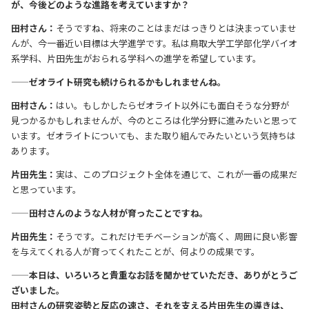
が、今後どのような進路を考えていますか？
田村さん：
そうですね、将来のことはまだはっきりとは決まっていませ
んが、今一番近い目標は大学進学です。私は鳥取大学工学部化学バイオ
系学科、片田先生がおられる学科への進学を希望しています。
——ゼオライト研究も続けられるかもしれませんね。
田村さん：
はい。もしかしたらゼオライト以外にも面白そうな分野が
見つかるかもしれませんが、今のところは化学分野に進みたいと思って
います。ゼオライトについても、また取り組んでみたいという気持ちは
あります。
片田先生：
実は、このプロジェクト全体を通じて、これが一番の成果だ
と思っています。
——田村さんのような人材が育ったことですね。
片田先生：
そうです。これだけモチベーションが高く、周囲に良い影響
を与えてくれる人が育ってくれたことが、何よりの成果です。
——本日は、いろいろと貴重なお話を聞かせていただき、ありがとうご
ざいました。
田村さんの研究姿勢と反応の速さ、それを支える片田先生の導きは、