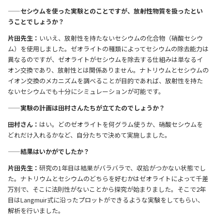
——セシウムを使った実験とのことですが、放射性物質を扱ったとい
うことでしょうか？
片田先生：
いいえ、放射性を持たないセシウムの化合物（硝酸セシウ
ム）を使用しました。ゼオライトの種類によってセシウムの除去能力は
異なるのですが、ゼオライトがセシウムを除去する仕組みは単なるイ
オン交換であり、放射性とは関係ありません。ナトリウムとセシウムの
イオン交換のメカニズムを調べることが目的であれば、放射性を持た
ないセシウムでも十分にシミュレーションが可能です。
——実験の計画は田村さんたちが立てたのでしょうか？
田村さん：
はい。どのゼオライトを何グラム使うか、硝酸セシウムを
どれだけ入れるかなど、自分たちで決めて実施しました。
——結果はいかがでしたか？
片田先生：
研究の1年目は結果がバラバラで、収拾がつかない状態でし
た。ナトリウムとセシウムのどちらを好むかはゼオライトによって千差
万別で、そこに法則性がないことから探究が始まりました。そこで2年
目はLangmuir式に沿ったプロットができるような実験をしてもらい、
解析を行いました。