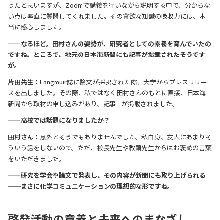
ったと思いますが、Zoomで講義を行いながら説明する中で、分からな
い点は率直に質問してくれました。その貪欲な知識の吸収力には、本
当に感心しました。
——なるほど。田村さんの姿勢が、研究者としての素養を育んでいたの
ですね。ところで、地元の日本海新聞にも記事が掲載されたそうです
が。
片田先生：
Langmuir誌に論文が採択された際、大学からプレスリリー
スを出しました。その際、私ではなく田村さんのもとに直接、日本海
新聞から取材の申し込みがあり、
記事
が掲載されました。
——高校では話題になりましたか？
田村さん：
意外とそうでもありませんでした。私自身、友人にあまりそ
ういう話をしないので。ただ、校長先生や教頭先生からはお褒めの言葉
をいただきました。
——研究を学会や論文で発表し、その内容が新聞にも取り上げられる
──まさに化学コミュニケーションの理想的な形ですね。
啓発活動の意義と未来へのまなざし