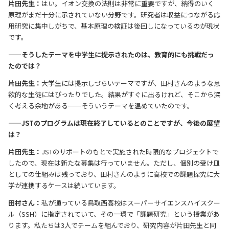
片田先生：
はい。イオン交換の法則は非常に重要ですが、納得のいく
原理がまだ十分に示されていない分野です。研究者は収益につながる応
用研究に集中しがちで、基本原理の検証は後回しになっているのが現状
です。
——そうしたテーマを中学生に提示されたのは、教育的にも挑戦だっ
たのでは？
片田先生：
大学生には提示しづらいテーマですが、田村さんのような意
欲的な生徒にはぴったりでした。結果がすぐに出るけれど、そこから深
く考える余地がある──そういうテーマを温めていたのです。
——JSTのプログラムは現在終了しているとのことですが、今後の展望
は？
片田先生：
JSTのサポートのもとで実施された時限的なプロジェクトで
したので、現在は新たな募集は行っていません。ただし、個別の受け皿
としての仕組みは残っており、田村さんのように高校での課題探究に大
学が連携するケースは続いています。
田村さん：
私が通っている鳥取西高校はスーパーサイエンスハイスクー
ル（SSH）に指定されていて、その一環で「課題研究」という授業があ
ります。私たちは3人でチームを組んでおり、研究内容が片田先生と同