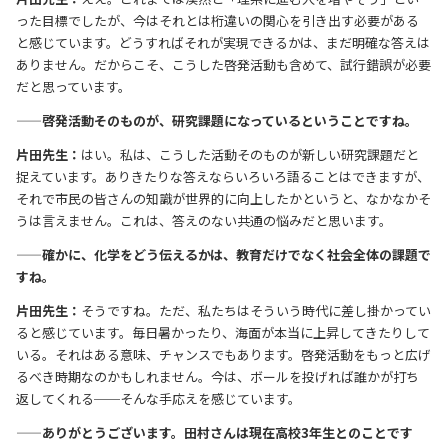
った目標でしたが、今はそれとは桁違いの関心を引き出す必要がある
と感じています。どうすればそれが実現できるかは、まだ明確な答えは
ありません。だからこそ、こうした啓発活動も含めて、試行錯誤が必要
だと思っています。
——啓発活動そのものが、研究課題になっているということですね。
片田先生：
はい。私は、こうした活動そのものが新しい研究課題だと
捉えています。ありきたりな答えならいろいろ語ることはできますが、
それで市民の皆さんの知識が世界的に向上したかというと、なかなかそ
うは言えません。これは、答えのない共通の悩みだと思います。
——確かに、化学をどう伝えるかは、教育だけでなく社会全体の課題で
すね。
片田先生：
そうですね。ただ、私たちはそういう時代に差し掛かってい
ると感じています。毎日暑かったり、海面が本当に上昇してきたりして
いる。それはある意味、チャンスでもあります。啓発活動をもっと広げ
るべき時期なのかもしれません。今は、ボールを投げれば誰かが打ち
返してくれる──そんな手応えを感じています。
——ありがとうございます。田村さんは現在高校3年生とのことです