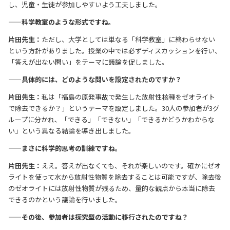
し、児童・生徒が参加しやすいよう工夫しました。
——科学教室のような形式ですね。
片田先生：
ただし、大学としては単なる「科学教室」に終わらせない
という方針がありました。授業の中では必ずディスカッションを行い、
「答えが出ない問い」をテーマに議論を促しました。
——具体的には、どのような問いを設定されたのですか？
片田先生：
私は「福島の原発事故で発生した放射性核種をゼオライト
で除去できるか？」というテーマを設定しました。30人の参加者が3グ
ループに分かれ、「できる」「できない」「できるかどうかわからな
い」という異なる結論を導き出しました。
——まさに科学的思考の訓練ですね。
片田先生：
ええ。答えが出なくても、それが楽しいのです。確かにゼオ
ライトを使って水から放射性物質を除去することは可能ですが、除去後
のゼオライトには放射性物質が残るため、量的な観点から本当に除去
できるのかという議論を行いました。
——その後、参加者は探究型の活動に移行されたのですね？