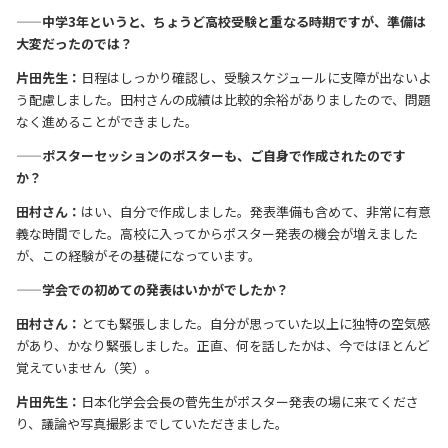
——中学3年というと、ちょうど高校受験と重なる時期ですが、準備は
大変だったのでは？
片田先生：
日程はしっかり確認し、受験スケジュールに支障が出ないよ
う配慮しました。田村さんの成績は比較的余裕がありましたので、問題
なく進めることができました。
——ポスターセッションのポスターも、ご自身で作成されたのです
か？
田村さん：
はい、自分で作成しました。発表準備も含めて、非常に有意
義な時間でした。高校に入ってからポスター発表の機会が増えました
が、この経験がその基礎になっています。
——学会での初めての発表はいかがでしたか？
田村さん：
とても緊張しました。自分が思っていた以上に独特の空気感
があり、かなり緊張しました。正直、何を話したかは、今ではほとんど
覚えていません（笑）。
片田先生：
日本化学会会長の菅先生がポスター発表の場に来てくださ
り、議論や写真撮影までしていただきました。