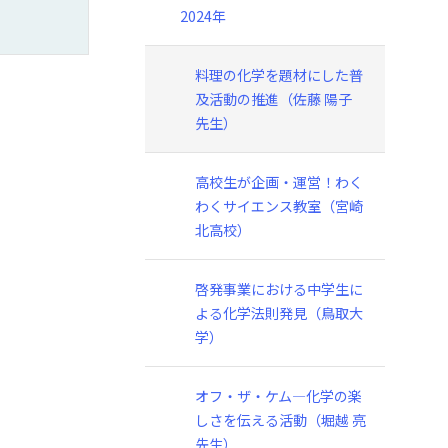
2024年
料理の化学を題材にした普
及活動の推進（佐藤 陽子
先生）
高校生が企画・運営！わく
わくサイエンス教室（宮崎
北高校）
啓発事業における中学生に
よる化学法則発見（鳥取大
学）
オフ・ザ・ケム―化学の楽
しさを伝える活動（堀越 亮
先生）