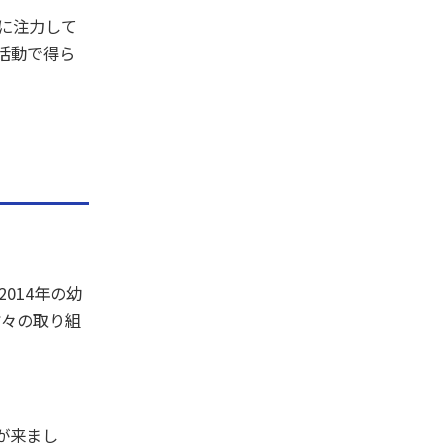
に注力して
活動で得ら
014年の幼
方々の取り組
が来まし