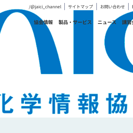
/@jaici_channel
サイトマップ
お問い合わせ
協会情報
製品・サービス
ニュース
講習
4年
料理の化学を題材にした普及活動の推進（佐藤 陽子 先生）
及活動の推進（佐藤 陽子 先
2