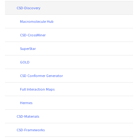
CSD-Discovery
Macromolecule Hub
CSD-CrossMiner
SuperStar
GOLD
CSD Conformer Generator
Full Interaction Maps
Hermes
CSD-Materials
CSD-Frameworks