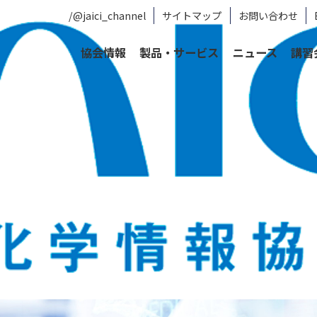
/@jaici_channel
サイトマップ
お問い合わせ
協会情報
製品・サービス
ニュース
講習
学・生命科学情報ソリューション)
CAS SciFinder® ー 化学情報を検索・分
る大きな課題です。CAS SciFinder はこの課題を解決
しました。研究者は、CAS SciFinder を通じて従来の物質や文