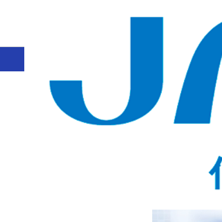
ホーム
CAS SciFinder Discovery Platform™（科
Bioactivity Data
医薬品開発における膨大な情報収集は、時間と労力を要す
を統合した CAS Bioactivity Data を追加
システムに与える影響を理解しやすくなります。