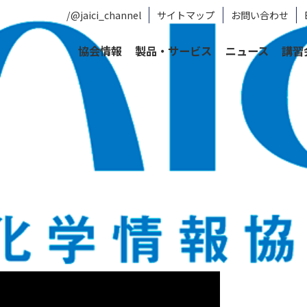
/@jaici_channel
サイトマップ
お問い合わせ
協会情報
製品・サービス
ニュース
講習
学・生命科学情報ソリューション)
ユーザーマニュアル
規制、分析手法、配合情
検索⚖️
liance Index 検索ガイド
CAS Che