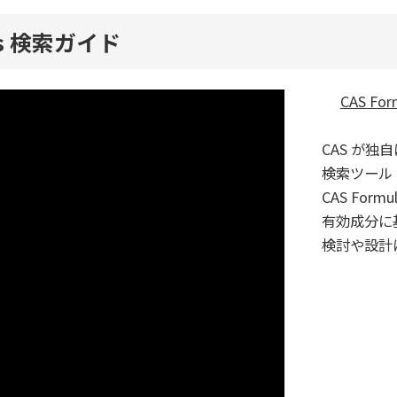
us 検索ガイド
CAS Fo
CAS が
検索ツール
CAS Formu
有効成分に
検討や設計