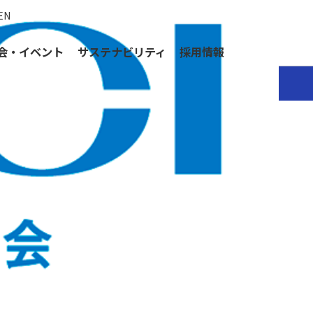
EN
会・イベント
サステナビリティ
採用情報
報検索⚖️
mical Compliance Index 検索ガイド (PDF)