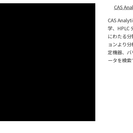
CAS Ana
CAS Analyt
学、HPL
にわたる分
ョンより分
定機器、バ
ータを検索