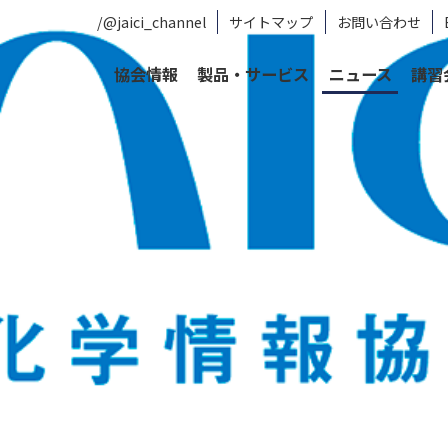
/@jaici_channel
サイトマップ
お問い合わせ
協会情報
製品・サービス
ニュース
講習
 Methods - 検索結果を文献単位で表示可能に
thods - 検索結果を文献単位で表示
した検索ツールです。