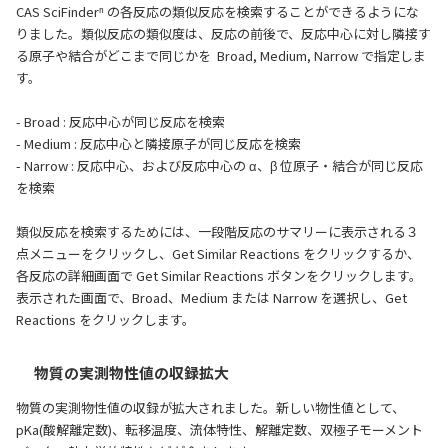
CAS SciFinderⁿ の各反応の類似反応を検索することができるようにな
りました。類似反応の類似度は、反応の前後で、反応中心に対し隣接す
る原子や結合がどこまで同じかを Broad, Medium, Narrow で指定しま
す。
- Broad : 反応中心が同じ反応を検索
- Medium : 反応中心と隣接原子が同じ反応を検索
- Narrow : 反応中心、および反応中心の α、β 位原子・結合が同じ反応
を検索
類似反応を検索するためには、一段階反応のサマリーに表示される３
点メニューをクリックし、Get Similar Reactions をクリックするか、
各反応の詳細画面で Get Similar Reactions ボタンをクリックします。
表示された画面で、Broad、Medium または Narrow を選択し、Get
Reactions をクリックします。
物質の実測物性値の収録拡大
物質の実測物性値の収録が拡大されました。新しい物性値として、
pKa(酸解離定数)、転移温度、流体特性、解離定数、双極子モーメント