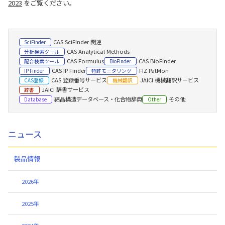
2023
をご覧ください。
CAS SciFinder 関連
SciFinder
CAS Analytical Methods
分析検索ツール
CAS Formulus
CAS BioFinder
配合検索ツール
BioFinder
CAS IP Finder
FIZ PatMon
IP Finder
特許モニタリング
CAS 登録番号サービス
JAICI 機械翻訳サービス
CAS登録
機械翻訳
JAICI 辞書サービス
辞書
結晶構造データベース・化合物辞典
その他
Database
Other
ニュース
製品情報
2026年
2025年