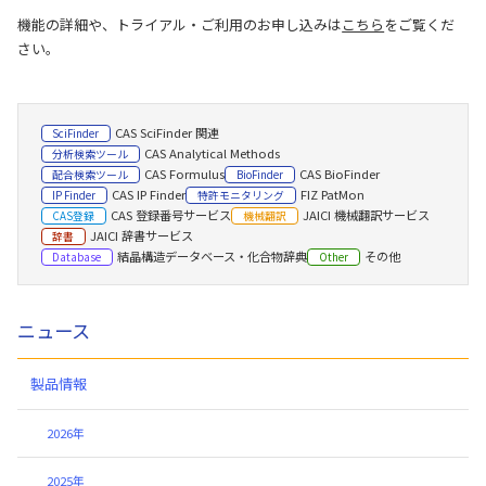
機能の詳細や、トライアル・ご利用のお申し込みは
こちら
をご覧くだ
さい。
CAS SciFinder 関連
SciFinder
CAS Analytical Methods
分析検索ツール
CAS Formulus
CAS BioFinder
配合検索ツール
BioFinder
CAS IP Finder
FIZ PatMon
IP Finder
特許モニタリング
CAS 登録番号サービス
JAICI 機械翻訳サービス
CAS登録
機械翻訳
JAICI 辞書サービス
辞書
結晶構造データベース・化合物辞典
その他
Database
Other
ニュース
製品情報
2026年
2025年